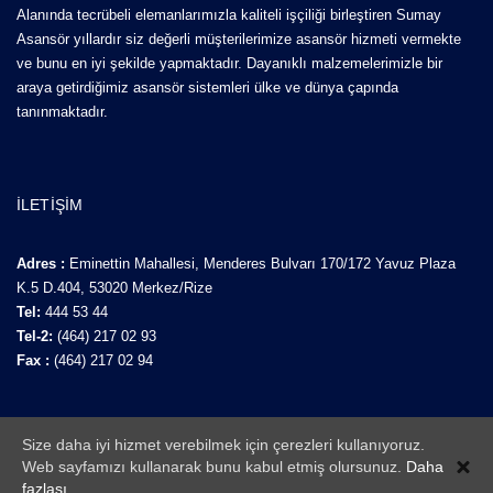
Alanında tecrübeli elemanlarımızla kaliteli işçiliği birleştiren Sumay
Asansör yıllardır siz değerli müşterilerimize asansör hizmeti vermekte
ve bunu en iyi şekilde yapmaktadır. Dayanıklı malzemelerimizle bir
araya getirdiğimiz asansör sistemleri ülke ve dünya çapında
tanınmaktadır.
İLETIŞIM
Adres :
Eminettin Mahallesi, Menderes Bulvarı 170/172 Yavuz Plaza
K.5 D.404, 53020 Merkez/Rize
Tel:
444 53 44
Tel-2:
(464) 217 02 93
Fax :
(464) 217 02 94
Size daha iyi hizmet verebilmek için çerezleri kullanıyoruz.
Web sayfamızı kullanarak bunu kabul etmiş olursunuz.
Daha
Tüm Hakları Saklıdır @ 2017 Sumay Asansör
fazlası